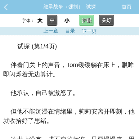
继承战争（强制）_试探
首页
大
中
小
护眼
关灯
字体：
上一章
目录
下一页
试探 (第1/4页)
伴着门关上的声音，Tom缓缓躺在床上，眼眸
即闪烁着无边算计。
他承认，自己被激怒了。
但他不能沉浸在情绪里，莉莉安离开即刻，他
就收拾好了思绪。