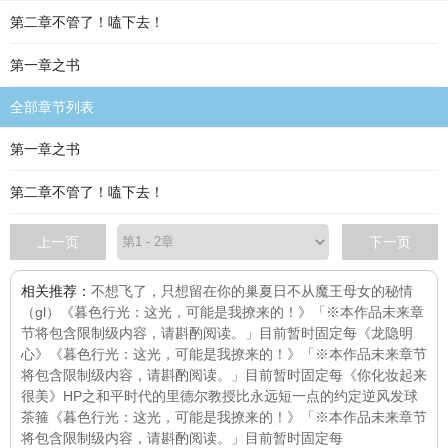
第二章不管了！嗑下去！
第一章之书
全部章节列表
第一章之书
第二章不管了！嗑下去！
上一页
下一页
相关推荐：
不想飞了，只想留在你的巢
夏日不从
魔王母女的秘情
（gl）
《暮色行光：这光，可能是我撩来的！》「※本作品未来章
节将包含限制级内容，请斟酌阅读。」目前暂时固定每
《龙隐明
心》
《暮色行光：这光，可能是我撩来的！》「※本作品未来章节
将包含限制级内容，请斟酌阅读。」目前暂时固定每
《你化妆起来
很美》
HP之和平时代的里德尔教授
比永远短一点的约定
逆风发球
茶箍
《暮色行光：这光，可能是我撩来的！》「※本作品未来章节
将包含限制级内容，请斟酌阅读。」目前暂时固定每