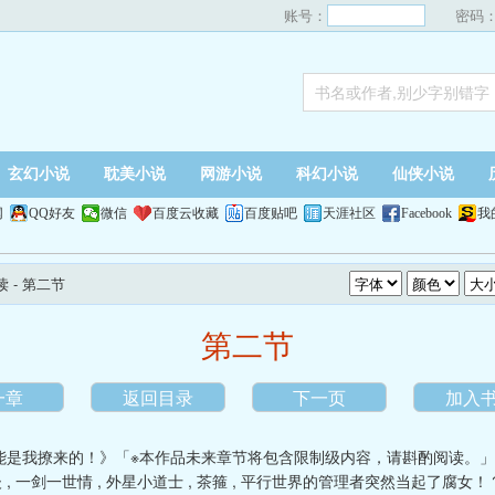
账号：
密码
玄幻小说
耽美小说
网游小说
科幻小说
仙侠小说
网
QQ好友
微信
百度云收藏
百度贴吧
天涯社区
Facebook
我
读
- 第二节
第二节
一章
返回目录
下一页
加入
能是我撩来的！》「※本作品未来章节将包含限制级内容，请斟酌阅读。
後
,
一剑一世情
,
外星小道士
,
茶箍
,
平行世界的管理者突然当起了腐女！