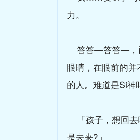
力。
答答―答答―，已
眼睛，在眼前的并
的人。难道是Si神
「孩子，想回去吗
是未来?」