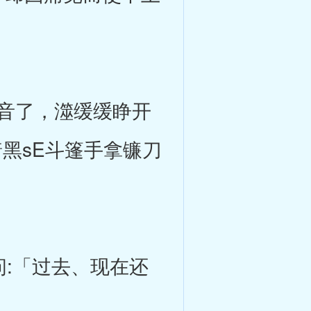
音了，澨缓缓睁开
黑sE斗篷手拿镰刀
:「过去、现在还