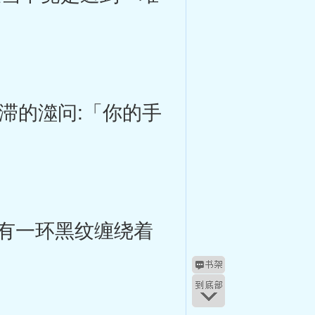
滞的澨问:「你的手
有一环黑纹缠绕着