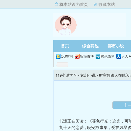
将本站设为首页
收藏本站
首页
综合其他
都市小说
QQ空间
新浪微博
腾讯微博
人人
119小说学习
- 玄幻小说 -
时空领路人在线阅
上
书迷正在阅读：
《暮色行光：这光，可
九十天的恋爱
,
晚安故事集
,
爱在风暴