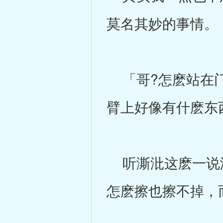
莫名其妙的事情。
「哥?怎麽站在门
臂上好像有什麽东
听澌沘这麽一说澨
怎麽擦也擦不掉，