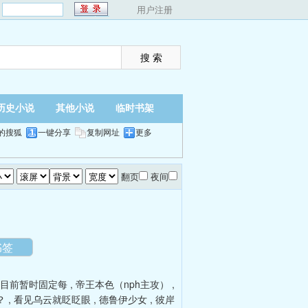
：
用户注册
历史小说
其他小说
临时书架
的搜狐
一键分享
复制网址
更多
翻页
夜间
书签
」目前暂时固定每
,
帝王本色（nph主攻）
,
？
,
看见乌云就眨眨眼
,
德鲁伊少女
,
彼岸