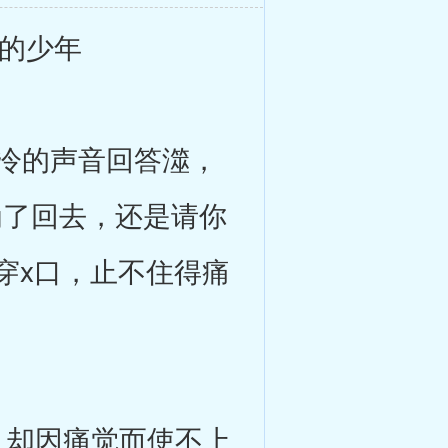
的少年
冷的声音回答澨，
为了回去，还是请你
穿x口，止不住得痛
，却因痛觉而使不上