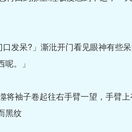
口发呆?」澌沘开门看见眼神有些呆
西呢。」
将袖子卷起往右手臂一望，手臂上
而黑纹