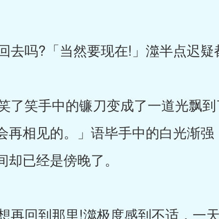
去吗?「当然要现在!」澨半点迟疑
了笑手中的镰刀变成了一道光飘到了
会再相见的。」语毕手中的白光渐强
间却已经是傍晚了。
再回到那里!澨极度感到不适，一天