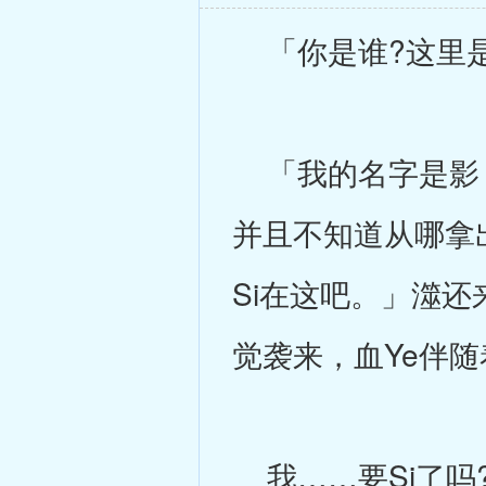
「你是谁?这里是
「我的名字是影，
并且不知道从哪拿
Si在这吧。」澨
觉袭来，血Ye伴
我……要Si了吗