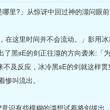
哪里?」从惊讶中回过神的澨问眼前
在这里时间并不会流动。」影用冰
出了黑sE的剑正往澨的方向袭来:「
还来不及反应，冰冷黑sE的剑就这样贯
随着惨叫流出。
?意识有些模糊的澨想试着将剑拔出