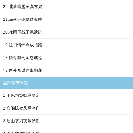
22.北狄暗盟全真布局
21.深夜寻佩暗处凝眸
20.花园再战玉佩遗踪
19.往日情怀今成陌路
18.蚀骨非药师恩成谎
17.西戎密谋往事翻澜
全部章节列表
1.玉佩为契姻缘早定
2.宫闱惊变凤凰泣血
3.眉山寒刃夜幕伏影