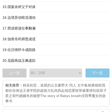
15.国宴余烬父子对谈
16.边境异动暗流涌动
17.西戎密谋往事翻澜
18.蚀骨非药师恩成谎
19.往日情怀今成陌路
20.花园再战玉佩遗踪
上一页
下一页
相关推荐：
林辰的芸，凌晨的云
文豪野犬 同人 太中集
相甫相程
我
都在你身边
王者学院的超级大乱炖
风起就恋爱
校草被要挟扣批
双子
星之契约婚姻
冬的秘密
The story of Babys breath
没雨季
魔女的故
事书