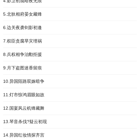
4.影卫初成暗夜无痕
5.北狄相府晏女藏锋
6.边关夜袭剑影初逢
7.权臣贪腐旱灾埋祸
8.兵权相争治勳拒援
9.月下盗图迷香留痕
10.异国陌路双姝暗争
11.灯市惊鸿眉眼如故
12.国宴风云机锋藏舞
13.琴音杀伐?疑云初现
14.异国红妆情探齐宫