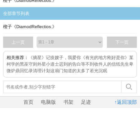
楔子《DiamodReflectios.》
全部章节列表
楔子《DiamodReflectios.》
上一页
下一页
相关推荐：
《摘星》
记疫
嫂子，我爱你
《有光的地方刚好是你》
某
柯学的黑巫守则
外星小道士
迟到的告白
等不到收件人的信纸先生
卑
微炉鼎回忆录
清理计划
这扇门知道的太多了
若光沉眠
首页
电脑版
书架
足迹
↑返回顶部