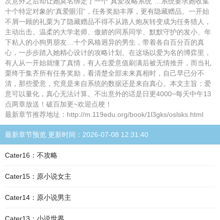
次意外之后却让她莫名绑定了一个“真爱攻略系统”…系统要求她收集
十个特定对象的“真爱眼泪”，任务奖励丰厚，更有隐藏赠品。一开始
不屑一顾的礼栗为了隐藏赠品不得不从路人炮灰转变成为任务猎人，
主动出击。温柔的大学老师、傲娇的同系同学、默默守护的发小、年
下粘人的小狗男朋友…十个风格迥异的男生，带着各自百分百的真
心，一步步踏入她精心设计的攻略计划。在这场以爱为名的博弈里，
有人从一开始就懂了真情，有人在爱意值刷满后被无情推开，而当礼
栗终于集齐所有任务奖励，看清楚全部未来真相时，自己早已分不
清，那些爱意，究竟是来自系统的数据还是来自真心。本文主旨：爱
意可以量化，真心无法计算。不出意外的话是日更4000~每天中午13
点两章放送！破百加更~欢迎点梗！
最新章节推荐地址：http://m.119edu.org/book/1l3gks/oslsks.html
最新章节预览 更新时间：2026-07-08 12:31:40
Cater16：不攻略
Cater15：原小说女主
Cater14：原小说男主
Cater13：小说世界