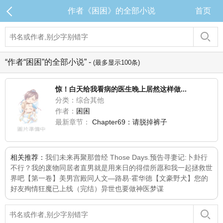
作者《困困》的全部小说
首页
“作者“困困”的全部小说” -
(最多显示100条)
惊！白天给我看病的医生晚上居然这样做...
分类：综合其他
作者：
困困
最新章节：
Chapter69：请脱掉裤子
相关推荐：
我们未来再聚
那曾经 Those Days.
预告
寻妻记:卜卦行
不行？
我的废物同居者
直男就是用来日的
得偿所愿
和我一起拯救世
界吧【第一卷】
美男宫殿同人文—路易·霍华德
【文豪野犬】您的
好友殉情狂魔已上线（完结）
异世也要做神医
梦谋