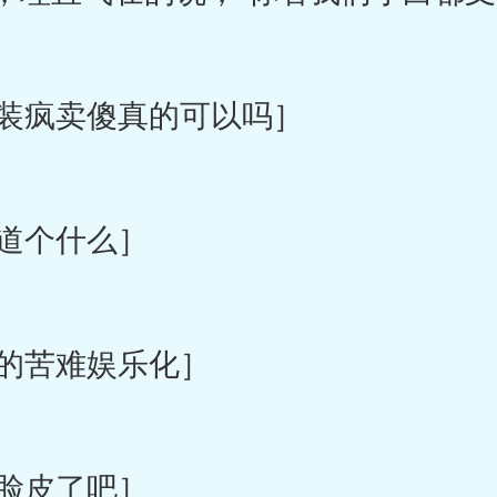
装疯卖傻真的可以吗］
道个什么］
的苦难娱乐化］
脸皮了吧］