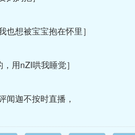
我也想被宝宝抱在怀里］
，用nZI哄我睡觉］
评闻迦不按时直播，