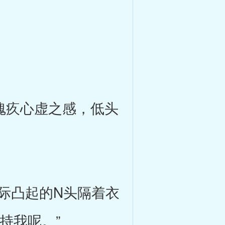
愧疚心虚之感，低头
际凸起的N头隔着衣
持我呢。”