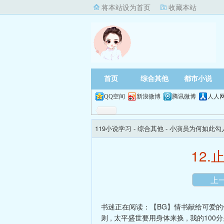
将本站设为首页
收藏本站
首页
综合其他
都市小说
QQ空间
新浪微博
腾讯微博
人人
119小说学习
- 综合其他 -
小演员为何如此勾
12
上
书迷正在阅读：
【BG】情书献给可爱的
则
,
太平盛世要用身体来换
,
我的100