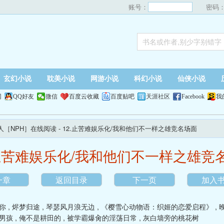
账号：
密码
玄幻小说
耽美小说
网游小说
科幻小说
仙侠小说
网
QQ好友
微信
百度云收藏
百度贴吧
天涯社区
Facebook
我
人［NPH］在线阅读
- 12.止苦难娱乐化/我和他们不一样之雄竞名场面
.止苦难娱乐化/我和他们不一样之雄竞
一章
返回目录
下一页
加入
你
,
烬梦归途
,
琴瑟风月浪无边
,
《樱雪心动物语：织姬的恋爱启程》
,
分男孩
,
俺不是耕田的
,
被学霸爆肏的淫荡日常
,
灰白墙旁的桃花树