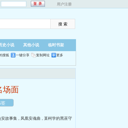
：
用户注册
历史小说
其他小说
临时书架
的搜狐
一键分享
复制网址
更多
翻页
夜间
名场面
书签
晚安故事集
,
凤凰安魂曲
,
某柯学的黑巫守