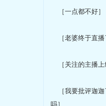
［一点都不好］
［老婆终于直播
［关注的主播上
［我要批评迦迦了
吗］