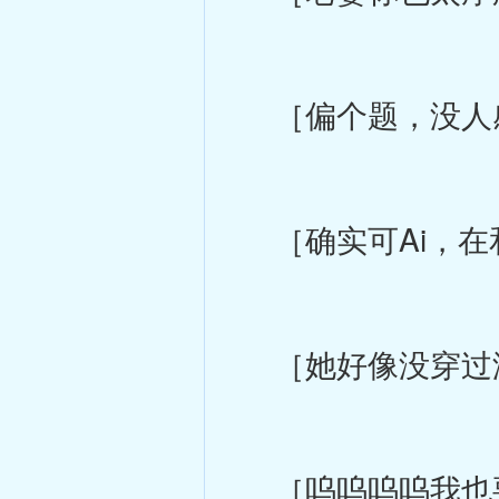
［偏个题，没人感
［确实可Ai，在
［她好像没穿过没
［呜呜呜呜我也