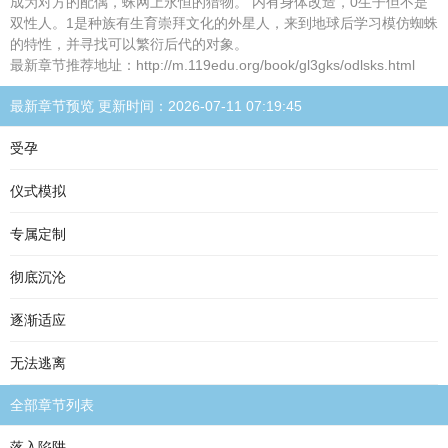
成为对方的配偶，蛛网上永恒的猎物。 内有身体改造，0生子但不是
双性人。1是种族有生育崇拜文化的外星人，来到地球后学习模仿蜘蛛
的特性，并寻找可以繁衍后代的对象。
最新章节推荐地址：http://m.119edu.org/book/gl3gks/odlsks.html
最新章节预览 更新时间：2026-07-11 07:19:45
受孕
仪式模拟
专属定制
彻底沉沦
逐渐适应
无法逃离
全部章节列表
落入陷阱