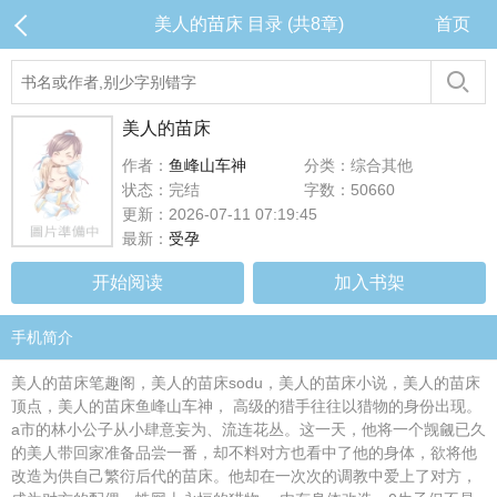
美人的苗床 目录 (共8章)
首页
美人的苗床
作者：
鱼峰山车神
分类：综合其他
状态：完结
字数：50660
更新：2026-07-11 07:19:45
最新：
受孕
开始阅读
加入书架
手机简介
美人的苗床笔趣阁，美人的苗床sodu，美人的苗床小说，美人的苗床
顶点，美人的苗床鱼峰山车神， 高级的猎手往往以猎物的身份出现。
a市的林小公子从小肆意妄为、流连花丛。这一天，他将一个觊觎已久
的美人带回家准备品尝一番，却不料对方也看中了他的身体，欲将他
改造为供自己繁衍后代的苗床。他却在一次次的调教中爱上了对方，