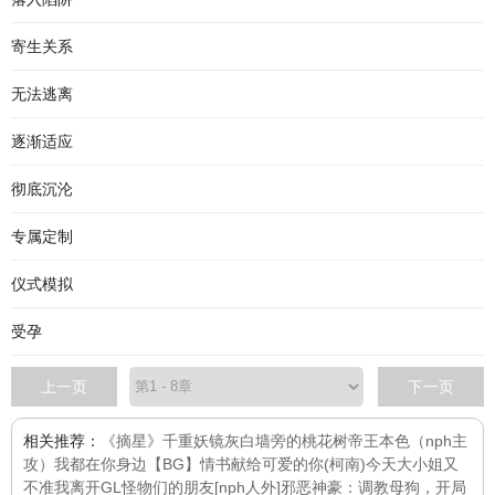
寄生关系
无法逃离
逐渐适应
彻底沉沦
专属定制
仪式模拟
受孕
上一页
下一页
相关推荐：
《摘星》
千重妖镜
灰白墙旁的桃花树
帝王本色（nph主
攻）
我都在你身边
【BG】情书献给可爱的你
(柯南)今天大小姐又
不准我离开GL
怪物们的朋友[nph人外]
邪恶神豪：调教母狗，开局