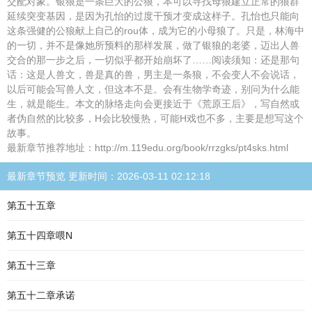
交配对象。银狼是一条巨大的公狼，本可以寻找母狼建立正常的狼群
延续突变基因，是因为孔怡的过度干预才变成这样子。孔怡也只能向
这条强健的公狼献上自己的rou体，成为它的小母狼了。只是，林海中
的一切，并不是像她所预料的那样发展，做了银狼的老婆，迈出人兽
交合的那一步之后，一切似乎都开始崩坏了……阅读须知：还是那句
话：这是人兽文，兽是真的兽，男主是一条狼，不会变人不会说话，
以后可能会写兽人文，但这本不是。会有生物学奇迹，别问为什么能
生，就是能生。本文的脉络走向会更接近于《荒原王后》，写自然或
者伪自然的比较多，H会比较慢热，可能H戏也不多，主要是想写这个
故事。
最新章节推荐地址：http://m.119edu.org/book/rrzgks/pt4sks.html
最新章节预览 更新时间：2026-03-11 02:12:18
第五十五章
第五十四章喂N
第五十三章
第五十二章承诺