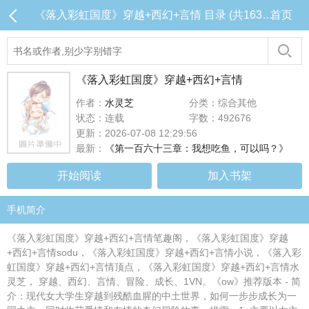
《落入彩虹国度》穿越+西幻+言情 目录 (共163章)
首页
《落入彩虹国度》穿越+西幻+言情
作者：
水灵芝
分类：综合其他
状态：连载
字数：492676
更新：2026-07-08 12:29:56
最新：
《第一百六十三章：我想吃鱼，可以吗？》
开始阅读
加入书架
手机简介
《落入彩虹国度》穿越+西幻+言情笔趣阁，《落入彩虹国度》穿越
+西幻+言情sodu，《落入彩虹国度》穿越+西幻+言情小说，《落入彩
虹国度》穿越+西幻+言情顶点，《落入彩虹国度》穿越+西幻+言情水
灵芝， 穿越、西幻、言情、冒险、成长、1VN。《ow》推荐版本 - 简
介：现代女大学生穿越到残酷血腥的中土世界，如何一步步成长为一