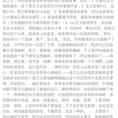
国之主，同时收获爱情和友情的奇幻冒险故事。排雷：1. 主要以女主
视角展开，除了男女主还有其它CP但着墨不多；2. 女主前期1V1，后
期1VN，男主和男配全洁全处；3. 笔者重视角色塑造，所以会有角色
们大量的心理活动描写；4. 笔者也重视与景色、服装和食物有关的描
写（尤其食物经常写着写着肚子饿）；5. rou文为剧情而生，所以都
在女主和男主、男配确认关系后才有；6. 结局HE；事业片段：郑彩儿
再次站了出来，高高在上的姿态，宛若掌控他人生死的神明。“所以，
我给你们一个选择，跪下，加入我。”至此。所有被俘的士兵都摘下了
头盔，与平民百姓一起跪了下来。头盔旗帜纷纷倒下，取而代之的是
幽兰玫瑰旗帜，更大，更鲜艳，骄傲地随风飘扬。千人跪拜的画面原
本是她这一辈子都无法想象的，但她穿越来了，所以她看到了——很
震撼，很壮观，很气派，很爽。身体里的血液仿佛一下子沸腾，让她
兴奋得直发抖，这只是开始……感情片段：郑彩儿从刚才就一直在揪
心，听龙说这句话以后更是心痛难忍——该怎么告诉他其实她来这里
也抱有别的目的？该怎么跟他解释她做出这个决定绝对不是因为不爱
他，而是因为……她赶紧低头，庆幸龙没看见她此刻的模样，不然她
的眼泪要怎么藏得住？她稳住自己，藏好情绪后，抬头轻轻地吻了他
一下。那便竭尽全力地去爱他吧，让他感受到前所未有的幸福吧，直
到预言那日来临。喜欢，就要霸占、放肆、张扬。而爱，宁愿克制、
忍耐、谨慎。人世间本来就不算逍遥，天下无不散之筵席，花也无百
日红。他说她是他的情劫，于她而言，也是一样的。……太爱他了。
所以痛但不觉苦，因为这是好的结局。他回他的九重天，她留她的异