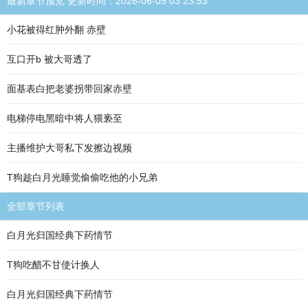
最新章节预览 更新时间：2026-06-05 03:23:53
小花被得红肿外翻 赤壁
互口开b 被大哥透了
面基表白把老婆拐带回家赤壁
电梯停电黑暗中将人猥亵至
主播维护大哥私下发擦边视频
T狗趁白月光睡觉偷偷吃他的小兄弟
全部章节列表
白月光归国经典下药情节
T狗吃醋不甘使计换人
白月光归国经典下药情节