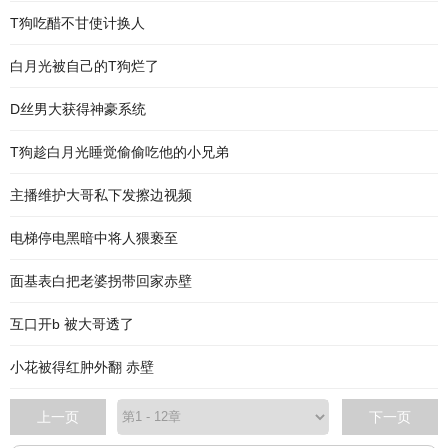
T狗吃醋不甘使计换人
白月光被自己的T狗烂了
D丝男大获得神豪系统
T狗趁白月光睡觉偷偷吃他的小兄弟
主播维护大哥私下发擦边视频
电梯停电黑暗中将人猥亵至
面基表白把老婆拐带回家赤壁
互口开b 被大哥透了
小花被得红肿外翻 赤壁
上一页
下一页