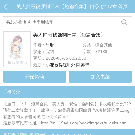
美人帅哥被强制日常【短篇合集】 目录 (共12章)
首页
美人帅哥被强制日常【短篇合集】
作者：
早呀
分类：综合其他
状态：完结
字数：32136
更新：2026-06-05 03:23:53
最新：
小花被得红肿外翻 赤壁
开始阅读
加入书架
手机简介
【重口，1v1，短篇合集，美人受，双性，强制爱】求收藏和票票???
请勿二次转载！！！故事一：貌美恶毒归国白月光X痴情舔狗男二ing
有想看的人设也可通过评论区留言?
最新章节推荐地址：http://m.119edu.org/book/lmggks/s1gsks.html