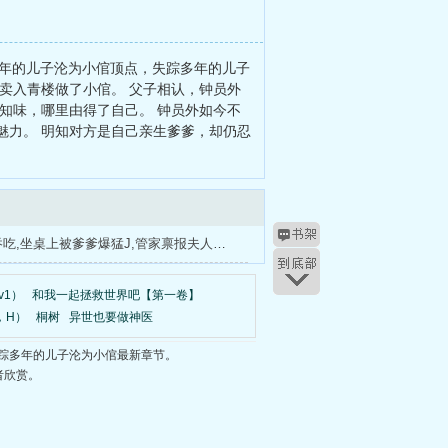
多年的儿子沦为小倌顶点，失踪多年的儿子
卖入青楼做了小倌。 父子相认，钟员外
知味，哪里由得了自己。 钟员外如今不
魅力。 明知对方是自己亲生爹爹，却仍忍
嫣红小嘴吞吃,坐桌上被爹爹爆猛J,管家禀报夫人归来
v1）
和我一起拯救世界吧【第一卷】
，H）
桐树
异世也要做神医
踪多年的儿子沦为小倌最新章节。
者欣赏。