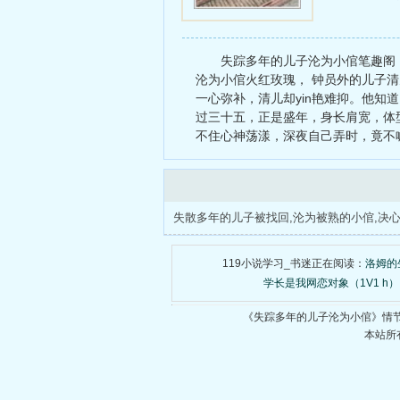
夫人归来
失踪多年的儿子沦为小倌笔趣阁
沦为小倌火红玫瑰， 钟员外的儿子
一心弥补，清儿却yin艳难抑。他
过三十五，正是盛年，身长肩宽，体
不住心神荡漾，深夜自己弄时，竟不
119小说学习_书迷正在阅读：
洛姆的
学长是我网恋对象（1V1 h）
《失踪多年的儿子沦为小倌》情
本站所