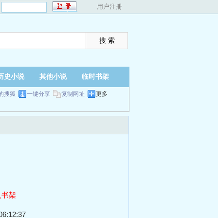
：
用户注册
历史小说
其他小说
临时书架
的搜狐
一键分享
复制网址
更多
入书架
6:12:37