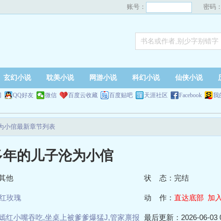
账号：
密码
玄幻小说
耽美小说
网游小说
科幻小说
仙侠小说
网
QQ好友
微信
百度云收藏
百度贴吧
天涯社区
Facebook
我
为小倌最新章节列表
多年的儿子沦为小倌
其他
状 态：完结
红玫瑰
动 作：
直达底部
加
嫣红小嘴吞吃,坐桌上被爹爹爆猛J,管家禀报
最后更新：2026-06-03 0