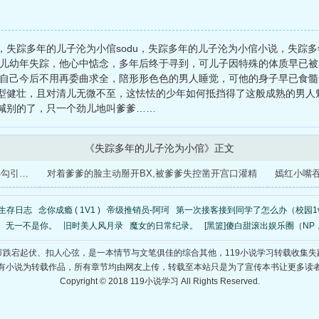
，失踪多年的儿子沦为小倌sodu，失踪多年的儿子沦为小倌小说，失踪
清儿幼年失踪，他心中惦念，多年后终于寻到，可儿子因特殊的体质早已被
知道自己今后不用再委曲求全，陪形形色色的男人睡觉，可他的身子早已食髓
型健壮，且对清儿无微不至，这怯怯的少年如何抵挡得了这般成熟的男人
喊别的了，只一个劲儿地叫爹爹……
《失踪多年的儿子沦为小倌》正文
失散多年的儿子被找回,沦为被熟的小倌,决心勾引爹爹
对着爹爹的脸主动掰开BX,被爹爹失控凿开宫口灌精
生存日志
念你成瘾 ( 1V1 )
帝级推销员-阿珂
第一次接客接到同学了怎么办（校园1
无一不是你。
旧时美人风月录
魔女的日常纪录。
[黑篮]傻白甜滚出娱乐圈（NP
节跌宕起伏、扣人心弦，是一本情节与文笔俱佳的综合其他，119小说学习转载收集失
有小说为转载作品，所有章节均由网友上传，转载至本站只是为了宣传本书让更多读
Copyright © 2018 119小说学习 All Rights Reserved.