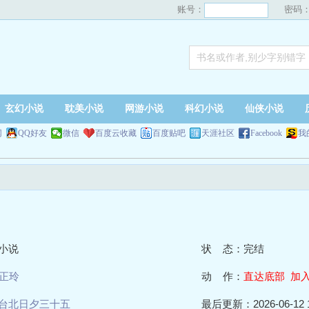
账号：
密码
玄幻小说
耽美小说
网游小说
科幻小说
仙侠小说
网
QQ好友
微信
百度云收藏
百度贴吧
天涯社区
Facebook
我
小说
状 态：完结
正玲
动 作：
直达底部
加
台北日夕三十五
最后更新：2026-06-12 1