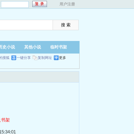
：
用户注册
历史小说
其他小说
临时书架
的搜狐
一键分享
复制网址
更多
入书架
5:34:01