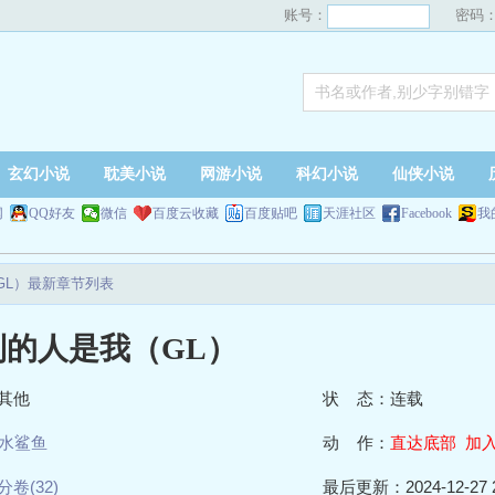
账号：
密码
玄幻小说
耽美小说
网游小说
科幻小说
仙侠小说
网
QQ好友
微信
百度云收藏
百度贴吧
天涯社区
Facebook
我
GL）最新章节列表
到的人是我（GL）
其他
状 态：连载
水鲨鱼
动 作：
直达底部
加
分卷(32)
最后更新：2024-12-27 2