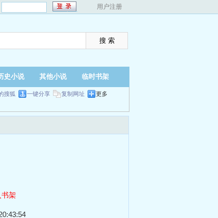
：
用户注册
历史小说
其他小说
临时书架
的搜狐
一键分享
复制网址
更多
入书架
0:43:54