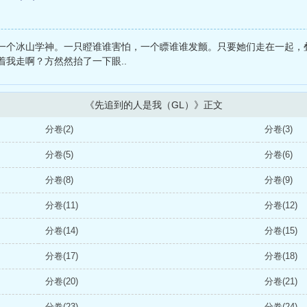
一个冰山学神。一只瞪谁谁害怕，一个瞟谁谁发颤。只要她们走在一起，叠起
我走啊？方然然抬了一下眼..
《先追到的人是我（GL）》正文
分卷(2)
分卷(3)
分卷(5)
分卷(6)
分卷(8)
分卷(9)
分卷(11)
分卷(12)
分卷(14)
分卷(15)
分卷(17)
分卷(18)
分卷(20)
分卷(21)
分卷(23)
分卷(24)