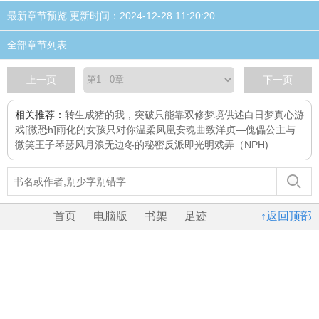
最新章节预览 更新时间：2024-12-28 11:20:20
全部章节列表
上一页
下一页
相关推荐：
转生成猪的我，突破只能靠双修
梦境供述
白日梦
真心游
戏[微恐h]
雨化的女孩
只对你温柔
凤凰安魂曲
致洋贞—傀儡公主与
微笑王子
琴瑟风月浪无边
冬的秘密
反派即光明
戏弄（NPH)
首页
电脑版
书架
足迹
↑返回顶部