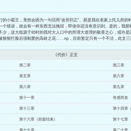
行的小霸王，竟然会因为一句话而“改邪归正”。那是我在老家上托儿所的
一个错误，就会有一样东西无法挽回，即使你还没有意识到。是的，我那
不少，这大抵源于幼时的我对大人口中的所谓大道理的敬畏之心，或许是
被狠狠打脸后强制爱的高岭之花……np，目前暂定只有一个不洁，此文三
《代价》正文
第二章
第三章
第五章
第六章
第八章
第九章
第十一章
有感而发
第十三章
第十四章
第十六章（前篇结束）
第十七章
第十九章
第二十章