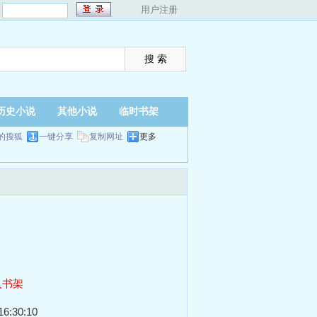
：
用户注册
历史小说
其他小说
临时书架
的搜狐
一键分享
复制网址
更多
入书架
6:30:10