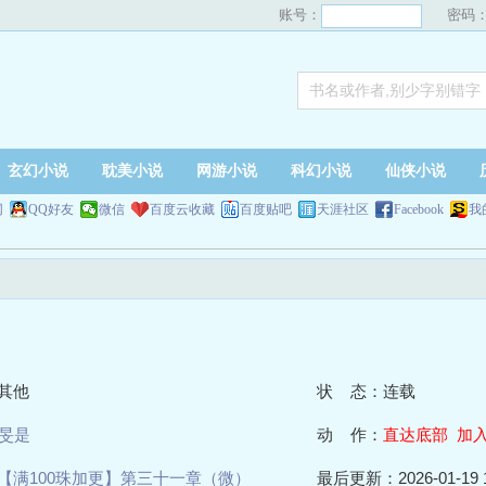
账号：
密码
玄幻小说
耽美小说
网游小说
科幻小说
仙侠小说
网
QQ好友
微信
百度云收藏
百度贴吧
天涯社区
Facebook
我
其他
状 态：连载
旻是
动 作：
直达底部
加
【满100珠加更】第三十一章（微）
最后更新：2026-01-19 1