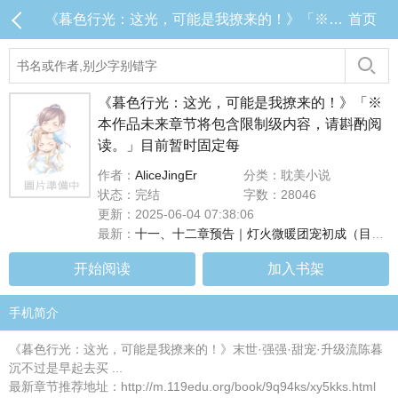
《暮色行光：这光，可能是我撩来的！》「※本作品未来章节将包含限制级内容，请斟酌阅读。」目前暂时固定每 目录 (共14章)
首页
《暮色行光：这光，可能是我撩来的！》「※
本作品未来章节将包含限制级内容，请斟酌阅
读。」目前暂时固定每
作者：
AliceJingEr
分类：耽美小说
状态：完结
字数：28046
更新：2025-06-04 07:38:06
最新：
十一、十二章预告｜灯火微暖团宠初成（目前连载至第十章，#十一、十二章将於下周二早上8点更新！）
开始阅读
加入书架
手机简介
《暮色行光：这光，可能是我撩来的！》末世·强强·甜宠·升级流陈暮
沉不过是早起去买 ...
最新章节推荐地址：http://m.119edu.org/book/9q94ks/xy5kks.html