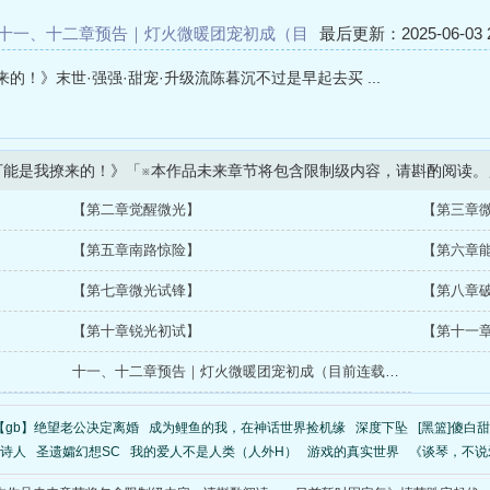
十一、十二章预告｜灯火微暖团宠初成（目
最后更新：2025-06-03 2
十章，#十一、十二章将於下周二早上8点更
！》末世·强强·甜宠·升级流陈暮沉不过是早起去买 ...
可能是我撩来的！》「※本作品未来章节将包含限制级内容，请斟酌阅读。
【第二章觉醒微光】
【第三章
【第五章南路惊险】
【第六章
【第七章微光试锋】
【第八章
【第十章锐光初试】
【第十一
十一、十二章预告｜灯火微暖团宠初成（目前连载至第十章，#十一、十二章将於下周二早上8点更新！）
【gb】绝望老公决定离婚
成为鲤鱼的我，在神话世界捡机缘
深度下坠
[黑篮]傻白
游诗人
圣遗孀幻想SC
我的爱人不是人类（人外H）
游戏的真实世界
《谈琴，不说