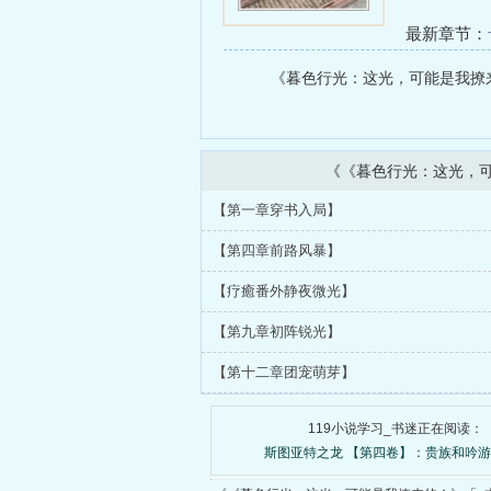
最新章节：
前连载至第
《暮色行光：这光，可能是我撩来的
新！）
《《暮色行光：这光，
【第一章穿书入局】
【第四章前路风暴】
【疗癒番外静夜微光】
【第九章初阵锐光】
【第十二章团宠萌芽】
119小说学习_书迷正在阅读：
斯图亚特之龙 【第四卷】：贵族和吟