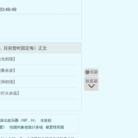
0:48:48
」目前暂时固定每》正文
微光初现】
能量余波】
破局初现】
章灯火余温】
甜滚出娱乐圈（NP，H）
水娃娃
爱》
结婚对象他诡计多端
被爱情所困