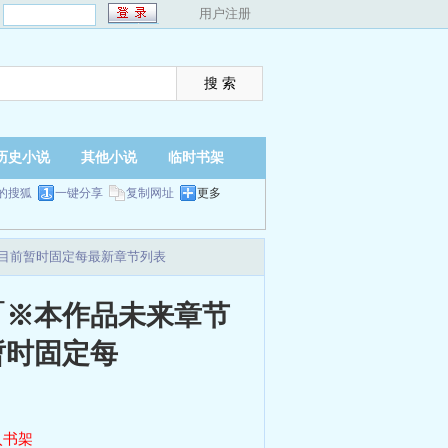
：
用户注册
历史小说
其他小说
临时书架
的搜狐
一键分享
复制网址
更多
目前暂时固定每最新章节列表
「※本作品未来章节
暂时固定每
入书架