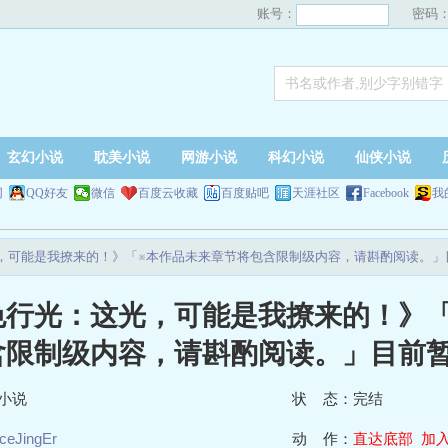
账号：
密码
玄幻小说
耽美小说
网游小说
科幻小说
仙侠小说
网
QQ好友
微信
百度云收藏
百度贴吧
天涯社区
Facebook
我
，可能是我撩来的！》「※本作品未来章节将包含限制级内容，请斟酌阅读。」
色行光：这光，可能是我撩来的！》
含限制级内容，请斟酌阅读。」目前
小说
状 态：完结
iceJingEr
动 作：
直达底部
加