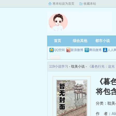
将本站设为首页
收藏本站
首页
综合其他
都市小说
QQ空间
新浪微博
腾讯微博
人人
119小说学习
- 耽美小说 -
《暮色行光：这光
《暮
将包
分类：耽美
作 者：
Al