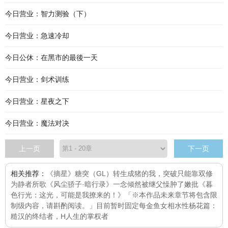
今日营业：智力测验（下）
今日营业：急速冷却
今日公休：在黑市的最後一天
今日营业：剑术训练
今日营业：星夜之下
今日营业：魔法对决
上一页
下一页
相关推荐：
《摘星》
糖突（GL）
转生成猪的我，突破只能靠双修
为静者所歌
《风尘骄子·暗行录》
一念倾然
被继父懆肿了嫩批
《暮
色行光：这光，可能是我撩来的！》「※本作品未来章节将包含限
制级内容，请斟酌阅读。」目前暂时固定每
金鱼
女相
水性杨花篇：
糙汉的终结者，H
人生的掌权者