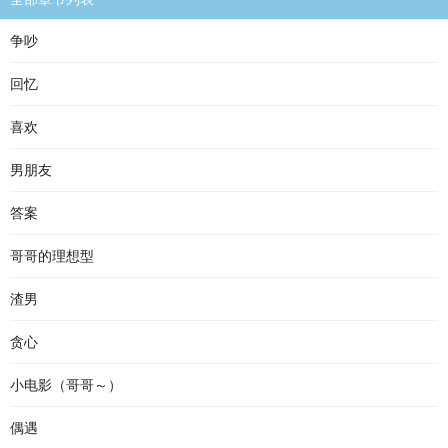
争吵
回忆
喜欢
男朋友
答案
哥哥的理想型
渣男
贪心
小电影（哥哥～）
偶遇