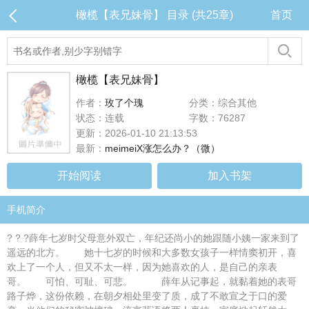
橄榄【表兄妹骨】 目录 (共25章)
首页
橄榄【表兄妹骨】
作者：
玫了个瑰
分类：综合其他
状态：连载
字数：76287
更新：2026-01-10 21:13:53
最新：
meimeiX涨怎么办？（微）
开始阅读
加入书架
手机简介
? ? ?薛年七岁时父母意外双亡，年纪还尚小的她跟随小姨一家来到了
遥远的北方。 她十七岁的时候和大多数女孩子一样情窦初开，喜
欢上了一个人，但又不太一样，因为她喜欢的人，是自己的亲表
哥。 可怕、可耻、可悲。 薛年从记事起，就黏着她的表哥
路子烨，这份依赖，在朝夕相处里变了质，成了不敢宣之于口的爱