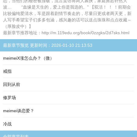
恋，当他们的秘密被撞破，流言蜚语将两人裹挟，家庭掀起轩然大
波… “血缘是天生的，爱上你是我选的。” 【双洁！ ！ ！前期会
比较偏纯爱清水，车是跟着剧情节奏走的，尽量日更或者两天更，新
人写手希望宝子们多多包涵，感兴趣的话可以送点珠珠和点点收藏～
（厚脸皮中）】
最新章节推荐地址：http://m.119edu.org/book/0zzgks/2d7sks.html
最新章节预览 更新时间：2026-01-10 21:13:53
meimeiX涨怎么办？（微）
戒指
回到从前
修罗场
meimei谈恋爱？
冷战
全部章节列表