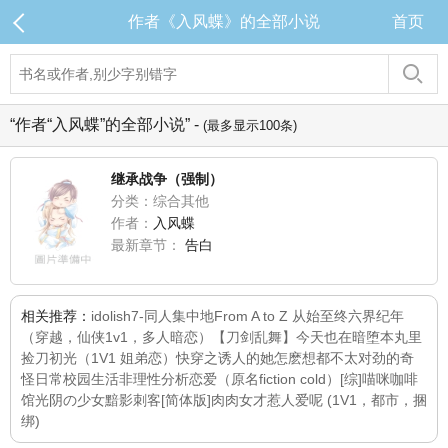
作者《入风蝶》的全部小说
首页
“作者“入风蝶”的全部小说” -
(最多显示100条)
继承战争（强制）
分类：综合其他
作者：
入风蝶
最新章节：
告白
相关推荐：
idolish7-同人集中地
From A to Z 从始至终
六界纪年
（穿越，仙侠1v1，多人暗恋）
【刀剑乱舞】今天也在暗堕本丸里
捡刀
初光（1V1 姐弟恋）
快穿之诱人的她
怎麽想都不太对劲的奇
怪日常校园生活
非理性分析恋爱（原名fiction cold）
[综]喵咪咖啡
馆
光阴の少女
黯影刺客
[简体版]肉肉女才惹人爱呢 (1V1，都市，捆
绑)