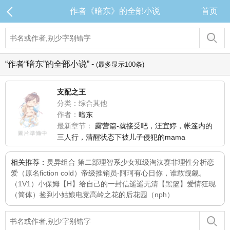
作者《暗东》的全部小说
首页
“作者“暗东”的全部小说” -
(最多显示100条)
支配之王
分类：综合其他
作者：
暗东
最新章节：
露营篇-就接受吧，汪宜婷，帐篷内的
三人行，清醒状态下被儿子侵犯的mama
相关推荐：
灵异组合 第二部
理智系少女
班级淘汰赛
非理性分析恋
爱（原名fiction cold）
帝级推销员-阿珂
有心日你，谁敢觊觎。
（1V1）
小保姆【H】
给自己的一封信
遥遥无清
【黑篮】爱情狂现
（简体）
捡到小姑娘
电竞高岭之花的后花园（nph）