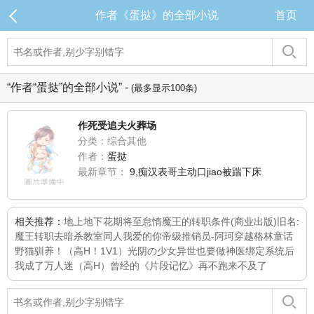
作者《蛋挞》的全部小说
首页
“作者“蛋挞”的全部小说” -
(最多显示100条)
作死受追夫火葬场
分类：综合其他
作者：
蛋挞
最新章节：
9,痴汉表哥主动口jiao被踹下床
相关推荐：
地上地下花期将至
怠惰魔王的转职条件(商业出版)旧名:
魔王转职去
暗杀教室同人
我爱的你
帝级推销员-阿珂
穿越格林童话
野猫驯养！（高H！1V1）
光阴の少女
异世也要做神医
绑定系统后
我成了万人迷（高H）
曾经的《片段记忆》
再不跑来不及了