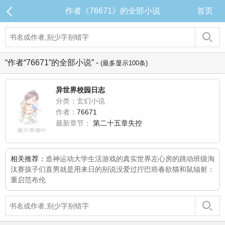
作者《76671》的全部小说
首页
“作者“76671”的全部小说” -
(最多显示100条)
异世界校园日志
分类：玄幻小说
作者：
76671
最新章节：
第二十五章失控
相关推荐：
造神运动
大学生活
游戏的真实世界
左心房的跳动
班级淘
汰赛
孩子们
直男就是用来日的
别说没爱过
拧巴癌
春欲
猫和鼠
辐射：
重启范布伦