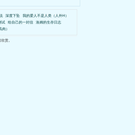
说
深度下坠
我的爱人不是人类（人外H）
测试
给自己的一封信
洛姆的生存日志
高肉）
者欣赏。