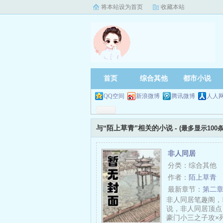
将本站设为首页
收藏本站
首页
综合其他
都市小说
QQ空间
新浪微博
腾讯微博
人人
与“陌上草青”相关的小说 -
(最多显示100条
非人同居
分类：综合其他
作者：
陌上草青
最新章节：
第二章
非人同居笔趣阁，
说，非人同居顶点
豪门小三之子攻×