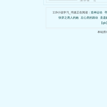
逐渐查，仇……
119小说学习_书迷正在阅读：
造神运动
快穿之诱人的她
左心房的跳动
圣遗
【g
本站所