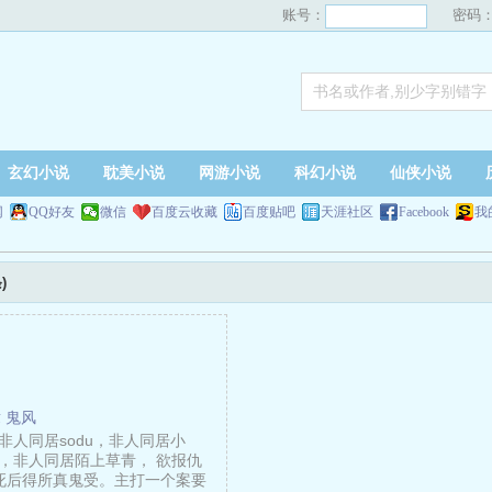
账号：
密码
玄幻小说
耽美小说
网游小说
科幻小说
仙侠小说
网
QQ好友
微信
百度云收藏
百度贴吧
天涯社区
Facebook
我
)
 鬼风
非人同居sodu，非人同居小
，非人同居陌上草青， 欲报仇
死后得所真鬼受。主打一个案要