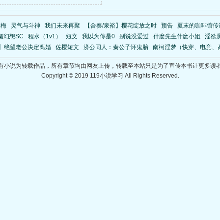
寻梅
灵气与斗神
我们未来再聚
【合奏/泉裕】樱花绽放之时
预告
夏末的咖啡馆传
孀幻想SC
程水（1v1）
短文
我以为你是0
别说没爱过
什麽先生什麽小姐
淫欲
b】绝望老公决定离婚
佐樱短文
济公同人：秦公子怀鬼胎
南柯淫梦（快穿、电竞、
有小说为转载作品，所有章节均由网友上传，转载至本站只是为了宣传本书让更多读
Copyright © 2019 119小说学习 All Rights Reserved.