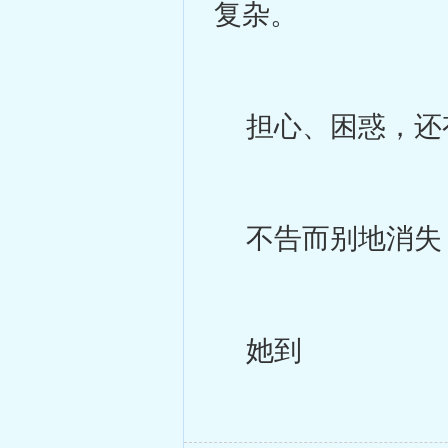
复杂。
担心、困惑，还
不告而别地消失
她到