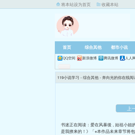
将本站设为首页
收藏本站
首页
综合其他
都市小说
QQ空间
新浪微博
腾讯微博
人人
119小说学习
- 综合其他 -
奔向光的你在线阅
上
书迷正在阅读：
爱在风暴後
,
始祖小姐的
是我撩来的！》「※本作品未来章节将