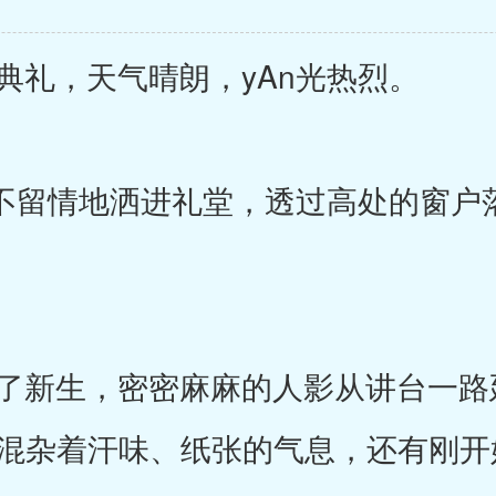
礼，天气晴朗，yAn光热烈。
不留情地洒进礼堂，透过高处的窗户
。
新生，密密麻麻的人影从讲台一路
里混杂着汗味、纸张的气息，还有刚