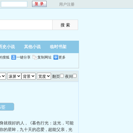
：
用户注册
历史小说
其他小说
临时书架
的搜狐
一键分享
复制网址
更多
翻页
夜间
书签
身就很好的人
,
《暮色行光：这光，可能
你的星眸
,
九十天的恋爱
,
超能父亲
,
光