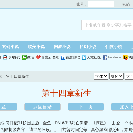
账号：
密码
玄幻小说
耽美小说
网游小说
科幻小说
仙侠小说
网
QQ好友
微信
百度云收藏
百度贴吧
天涯社区
Facebook
我
读
- 第十四章新生
第十四章新生
一章
返回目录
下一页
加入
学习日记01校园之旅
,
金鱼
,
DNIWER死亡倒带
,
《摘星》
,
去爱一个本
包含限制级内容，请斟酌阅读。」目前暂时固定每
,
真心游戏[微恐h]
,
奔向