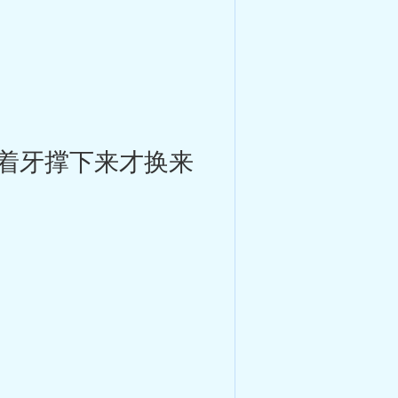
着牙撑下来才换来