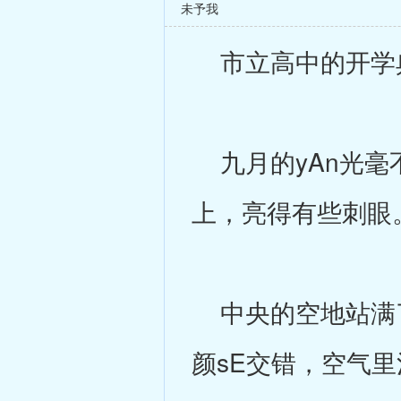
未予我
市立高中的开学典
九月的yAn光毫
上，亮得有些刺眼
中央的空地站满了
颜sE交错，空气