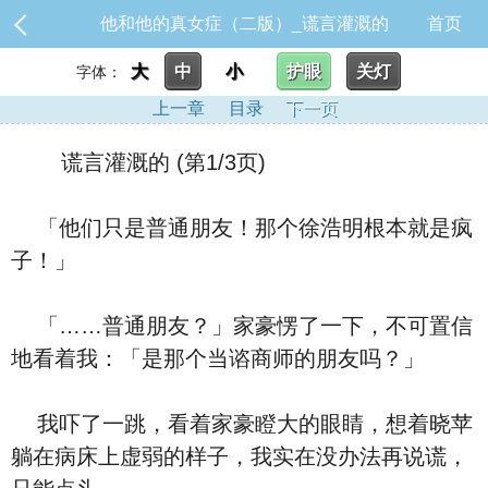
他和他的真女症（二版）_谎言灌溉的
首页
大
中
小
护眼
关灯
字体：
上一章
目录
下一页
谎言灌溉的 (第1/3页)
「他们只是普通朋友！那个徐浩明根本就是疯
子！」
「……普通朋友？」家豪愣了一下，不可置信
地看着我：「是那个当谘商师的朋友吗？」
我吓了一跳，看着家豪瞪大的眼睛，想着晓苹
躺在病床上虚弱的样子，我实在没办法再说谎，