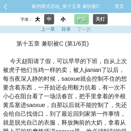
银裆模式启动_第十五章 兼职被C
首页
大
中
小
护眼
关灯
字体：
上一章
目录
下一页
第十五章 兼职被C (第1/6页)
今天赵阳请了假，可以早早的下班，自从上次
被虎子他们当鸡一样的卖，被人jianian了以后，
每当夜深人静的时候，saoxue就会控制不住的想
要含着东西，一开始还会用毅力抗着，有一次不
小心在阳台看了一场活春宫，把手里拿着的半根
黄瓜塞进saoxue，自那以后就不能控制了，先还
会给自己找借口，到了最近回到家第一件事情，
就是脱光自己的衣服，释放胸前的大奶，拿着从