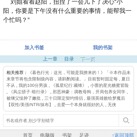
刘姐看着赵阳，扭捏了一会儿下了决心“小
阳，你要是下午没有什么重要的事情，能帮我一
个忙吗？”
加入书签
我的书架
上一章
目录
下一页
相关推荐：
《暮色行光：这光，可能是我撩来的！》「※本作品未
来章节将包含限制级内容，请斟酌阅读。」目前暂时固定每
,
夏日
不从
,
我的100分男孩
,
《孤星纪行:藏锋》
,
小蕾的星光糖蜜冒险
,
《风尘骄子·暗行录》
,
邪恶神豪：调教母狗，开局包养女同学
,
被继父懆肿了嫩批
,
三十日限定契约情侣
,
最强英雄败给梦魔后
【双性/美强/NTR/抹布】
,
去爱一个本身就很好的人
,
无侠
首页
电脑版
书架
足迹
↑返回顶部