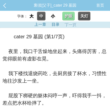
亵渎[父子]_cater 29 墓园
首页
大
中
小
护眼
关灯
字体：
上一章
目录
下一页
cater 29 墓园 (第1/7页)
夜里，我口干舌燥地坐起来，头痛得厉害，总
觉得眼前有虚影在晃。
我下楼找退烧药吃，去厨房接了杯水，习惯性
地往沙发上一坐。
屁股下梆硬的躯体闷哼一声，吓得我手一抖，
差点把水杯给摔了。