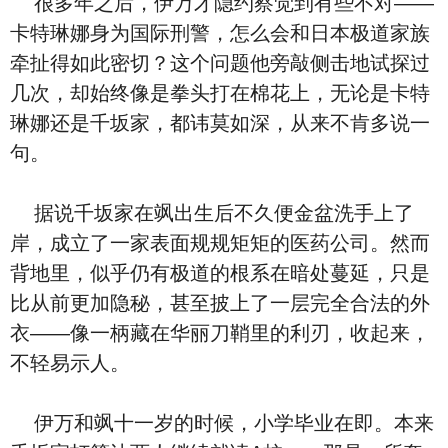
很多年之后，伊万才隐约察觉到有些不对——
卡特琳娜身为国际刑警，怎么会和日本极道家族
牵扯得如此密切？这个问题他旁敲侧击地试探过
几次，却始终像是拳头打在棉花上，无论是卡特
琳娜还是千坂家，都讳莫如深，从来不肯多说一
句。
据说千坂家在飒出生后不久便金盆洗手上了
岸，成立了一家表面规规矩矩的医药公司。然而
背地里，似乎仍有极道的根系在暗处蔓延，只是
比从前更加隐秘，甚至披上了一层完全合法的外
衣——像一柄藏在华丽刀鞘里的利刃，收起来，
不轻易示人。
伊万和飒十一岁的时候，小学毕业在即。本来