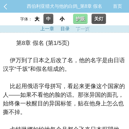
西伯利亚猎犬与他的白鸽_第8章 假名
首页
大
中
小
护眼
关灯
字体：
上一章
目录
下一页
第8章 假名 (第1/5页)
伊万到了日本之后改了名，他的名字是由日语
汉字“千坂”和假名组成的。
比起用俄语字母拼写，看起来更像这个国家的
人——如果不看他的脸的话。那张异国的面孔，
始终像一枚醒目的异国标签，贴在他身上怎么也
撕不掉。