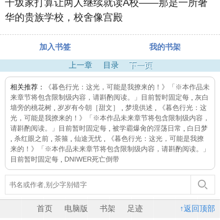
千坂家打算让两人继续就读A校——那是一所奢
华的贵族学校，校舍像宫殿
加入书签
我的书架
上一章
目录
下一页
相关推荐：
《暮色行光：这光，可能是我撩来的！》「※本作品未
来章节将包含限制级内容，请斟酌阅读。」目前暂时固定每
,
灰白
墙旁的桃花树
,
岁岁有今朝［甜文］
,
梦境供述
,
《暮色行光：这
光，可能是我撩来的！》「※本作品未来章节将包含限制级内容，
请斟酌阅读。」目前暂时固定每
,
被学霸爆肏的淫荡日常
,
白日梦
,
杀红眼之前
,
茶箍
,
仙途无忧
,
《暮色行光：这光，可能是我撩
来的！》「※本作品未来章节将包含限制级内容，请斟酌阅读。」
目前暂时固定每
,
DNIWER死亡倒带
首页
电脑版
书架
足迹
↑返回顶部