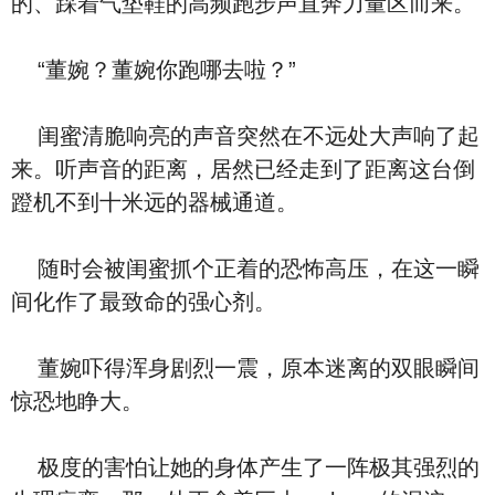
的、踩着气垫鞋的高频跑步声直奔力量区而来。
“董婉？董婉你跑哪去啦？”
闺蜜清脆响亮的声音突然在不远处大声响了起
来。听声音的距离，居然已经走到了距离这台倒
蹬机不到十米远的器械通道。
随时会被闺蜜抓个正着的恐怖高压，在这一瞬
间化作了最致命的强心剂。
董婉吓得浑身剧烈一震，原本迷离的双眼瞬间
惊恐地睁大。
极度的害怕让她的身体产生了一阵极其强烈的