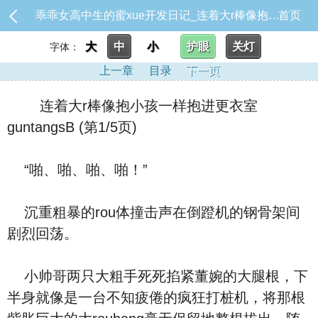
乖乖女高中生的蜜xue开发日记_连着大r棒像抱小孩一样抱进更衣室 guntangsB
首页
大
中
小
护眼
关灯
字体：
上一章
目录
下一页
连着大r棒像抱小孩一样抱进更衣室
guntangsB (第1/5页)
“啪、啪、啪、啪！”
沉重粗暴的rou体撞击声在倒蹬机的钢骨架间
剧烈回荡。
小帅哥两只大粗手死死掐紧董婉的大腿根，下
半身就像是一台不知疲倦的疯狂打桩机，将那根