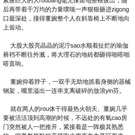
紫胀巨大的大roubang毫无保留地整根拔出，随
后再带着千万均的力量噗嗤一声狠狠砸进zigong
口最深处，撞得董婉整个人在斜靠椅上不断地向
上耸动。
大股大股亮晶晶的泥泞sao水顺着扯烂的瑜伽
裤裆不断往外溅，将大理石的地砖都砸得啪嗒啪
嗒直响。
董婉仰着脖子，一双手无助地抓着身侧的器械
钢架，嘴里溢出一连串支离破碎的放浪yin芬。
就在两人的rou体干得最热火朝天、董婉几乎
要被活活顶到高潮的时候，不远处的有氧cao房
门突然被人一把推开，紧接着是一阵极其熟悉