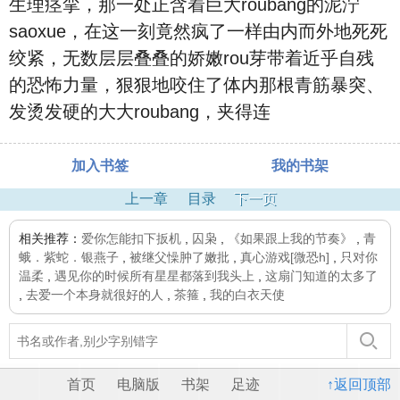
生理痉挛，那一处正含着巨大roubang的泥泞
saoxue，在这一刻竟然疯了一样由内而外地死死
绞紧，无数层层叠叠的娇嫩rou芽带着近乎自残
的恐怖力量，狠狠地咬住了体内那根青筋暴突、
发烫发硬的大大roubang，夹得连
加入书签
我的书架
上一章
目录
下一页
相关推荐：
爱你怎能扣下扳机
,
囚枭
,
《如果跟上我的节奏》
,
青
蛾．紫蛇．银燕子
,
被继父懆肿了嫩批
,
真心游戏[微恐h]
,
只对你
温柔
,
遇见你的时候所有星星都落到我头上
,
这扇门知道的太多了
,
去爱一个本身就很好的人
,
茶箍
,
我的白衣天使
首页
电脑版
书架
足迹
↑返回顶部