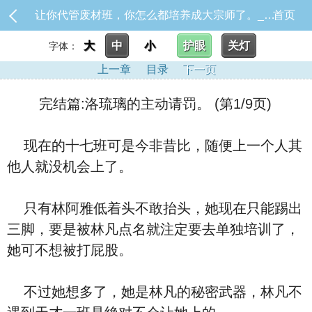
让你代管废材班，你怎么都培养成大宗师了。_完结篇:洛琉璃的主动请罚。
首页
大
中
小
护眼
关灯
字体：
上一章
目录
下一页
完结篇:洛琉璃的主动请罚。 (第1/9页)
现在的十七班可是今非昔比，随便上一个人其
他人就没机会上了。
只有林阿雅低着头不敢抬头，她现在只能踢出
三脚，要是被林凡点名就注定要去单独培训了，
她可不想被打屁股。
不过她想多了，她是林凡的秘密武器，林凡不