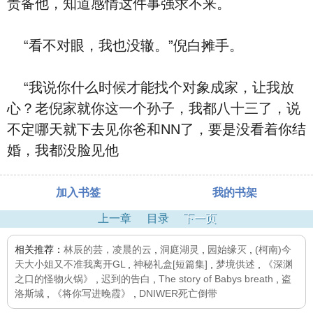
责备他，知道感情这件事强求不来。
“看不对眼，我也没辙。”倪白摊手。
“我说你什么时候才能找个对象成家，让我放
心？老倪家就你这一个孙子，我都八十三了，说
不定哪天就下去见你爸和NN了，要是没看着你结
婚，我都没脸见他
加入书签
我的书架
上一章
目录
下一页
相关推荐：
林辰的芸，凌晨的云
,
洞庭湖灵
,
园始缘灭
,
(柯南)今
天大小姐又不准我离开GL
,
神秘礼盒[短篇集]
,
梦境供述
,
《深渊
之口的怪物火锅》
,
迟到的告白
,
The story of Babys breath
,
盗
洛斯城
,
《将你写进晚霞》
,
DNIWER死亡倒带