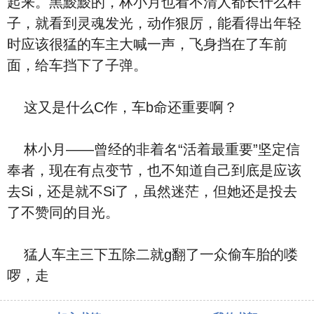
起来。黑黢黢的，林小月也看不清人都长什么样
子，就看到灵魂发光，动作狠厉，能看得出年轻
时应该很猛的车主大喊一声，飞身挡在了车前
面，给车挡下了子弹。
这又是什么C作，车b命还重要啊？
林小月——曾经的非着名“活着最重要”坚定信
奉者，现在有点变节，也不知道自己到底是应该
去Si，还是就不Si了，虽然迷茫，但她还是投去
了不赞同的目光。
猛人车主三下五除二就g翻了一众偷车胎的喽
啰，走