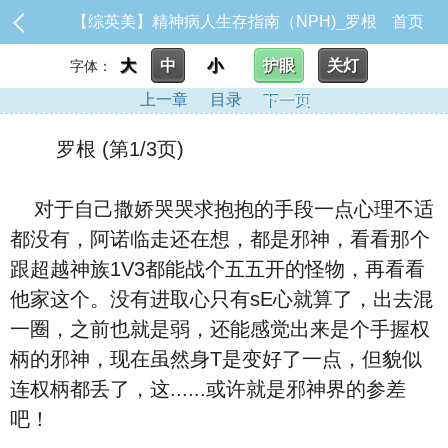
【综英美】精神病人生存指南（NPH)_罗根
首页
大
中
小
护眼
关灯
字体：
上一章
目录
下一页
罗根 (第1/3页)
对于自己撒娇哭哭求抱抱的手段一点心理不适
都没有，阿诺临走还在想，都是邪神，看看那个
跟超越神族1V3都能战个五五开的怪物，再看看
他家这个。没有进取心只有sE心就算了，出去混
一圈，之前也就是弱，还能感觉出来是个手握权
柄的邪神，现在虽然身T是变好了一点，但貌似
连权柄都丢了，这......或许就是邪神界的参差
吧！